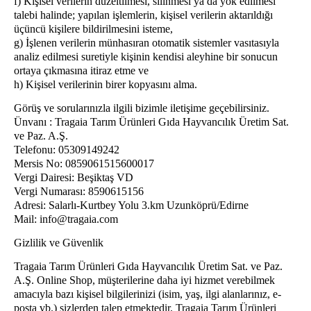
f) Kişisel verilerin düzeltilmesi, silinmesi ya da yok edilmesi
talebi halinde; yapılan işlemlerin, kişisel verilerin aktarıldığı
üçüncü kişilere bildirilmesini isteme,
g) İşlenen verilerin münhasıran otomatik sistemler vasıtasıyla
analiz edilmesi suretiyle kişinin kendisi aleyhine bir sonucun
ortaya çıkmasına itiraz etme ve
h) Kişisel verilerinin birer kopyasını alma.
Görüş ve sorularınızla ilgili bizimle iletişime geçebilirsiniz.
Ünvanı : Tragaia Tarım Ürünleri Gıda Hayvancılık Üretim Sat.
ve Paz. A.Ş.
Telefonu: 05309149242
Mersis No: 0859061515600017
Vergi Dairesi: Beşiktaş
VD
Vergi Numarası: 8590615156
Adresi: Salarlı
-
Kurtbey
Yolu
3.km Uzunköprü/
Edirne
Mail:
info@tragaia.com
Gizlilik ve Güvenlik
Tragaia Tarım Ürünleri Gıda Hayvancılık Üretim Sat. ve Paz.
A.Ş. Online Shop, müşterilerine daha iyi hizmet verebilmek
amacıyla bazı kişisel bilgilerinizi (isim, yaş, ilgi alanlarınız, e-
posta vb.) sizlerden talep etmektedir. Tragaia Tarım Ürünleri