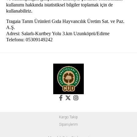
kullanımı hakkında istatistiksel bilgiler toplamak için de
kullanabiliriz.
Tragaia Tarım Ürünleri Gıda Hayvancılık Üretim Sat. ve Paz.
A.Ş.
Adresi: Salarlı
-
Kurtbey
Yolu
3.km Uzunköprü/
Edirne
Telefonu: 05309149242
Kargo Takip
Siparişlerim