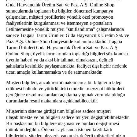
Gıda Hayvancılık Üretim Sat. ve Paz. A.Ş. Online Shop
sunucularında toplanan bu bilgiler, dönemsel kampanya
çalışmaları, müşteri profillerine yönelik özel promosyon
faaliyetlerinin kurgulanması ve istenmeyen e-postaların
iletilmemesine yönelik müşteri "sınıflandırma" çalışmalarında
sadece Tragaia Tarım Ürünleri Gıda Hayvancılık Üretim Sat. ve
Paz. A.Ş. Online Shop bünyesinde kullanılmaktadır. Tragaia
Tarım Ürünleri Gıda Hayvancılık Üretim Sat. ve Paz. A.Ş.
Online Shop, üyelik formlarından topladığı bilgileri söz konusu
üyenin haberi ya da aksi bir talimatı olmaksızın, üçüncü
şahıslarla kesinlikle paylaşmamakta, faaliyet dışı hiçbir nedenle
ticari amaçla kullanmamakta ve de satmamaktadır.
Müşteri bilgileri, ancak resmi makamlarca bu bilgilerin talep
edilmesi halinde ve yürürlükteki emredici mevzuat hükümleri
gereğince resmi makamlara açıklama yapmak zorunda olduğu
durumlarda resmi makamlara açıklanabilecektir.
Müşterinin sisteme girdiği tüm bilgilere sadece müşteri
ulaşabilmekte ve bu bilgileri sadece müşteri değiştirebilmektedir.
Bir başkasının bu bilgilere ulaşması ve bunları değiştirmesi
mümkün değildir. Ödeme sayfasında istenen kredi kartı
bilgileriniz, siteden alışveriş yapan siz değerli müşterilerimizin