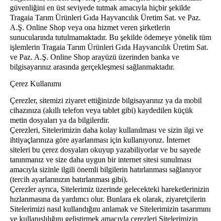
güvenliğini en üst seviyede tutmak amacıyla hiçbir şekilde
Tragaia Tarım Ürünleri Gıda Hayvancılık Üretim Sat. ve Paz.
A.Ş. Online Shop veya ona hizmet veren şirketlerin
sunucularında tutulmamaktadır. Bu şekilde ödemeye yönelik tüm
işlemlerin Tragaia Tarım Ürünleri Gıda Hayvancılık Üretim Sat.
ve Paz. A.Ş. Online Shop arayüzü üzerinden banka ve
bilgisayarınız arasında gerçekleşmesi sağlanmaktadır.
Çerez Kullanımı
Çerezler, sitemizi ziyaret ettiğinizde bilgisayarınız ya da mobil
cihazınıza (akıllı telefon veya tablet gibi) kaydedilen küçük
metin dosyaları ya da bilgilerdir.
Çerezleri, Sitelerimizin daha kolay kullanılması ve sizin ilgi ve
ihtiyaçlarınıza göre ayarlanması için kullanıyoruz. İnternet
siteleri bu çerez dosyaları okuyup yazabiliyorlar ve bu sayede
tanınmanız ve size daha uygun bir internet sitesi sunulması
amacıyla sizinle ilgili önemli bilgilerin hatırlanması sağlanıyor
(tercih ayarlarınızın hatırlanması gibi).
Çerezler ayrıca, Sitelerimiz üzerinde gelecekteki hareketlerinizin
hızlanmasına da yardımcı olur. Bunlara ek olarak, ziyaretçilerin
Sitelerimizi nasıl kullandığını anlamak ve Sitelerimizin tasarımını
ve kullanışlılığını geliştirmek amacıyla çerezleri Sitelerimizin