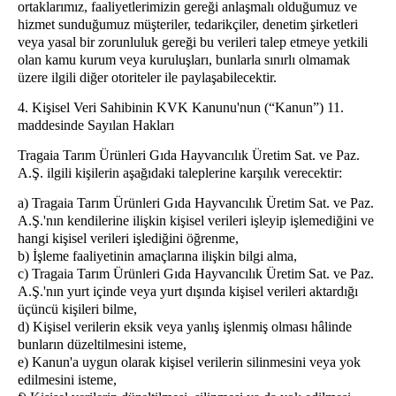
ortaklarımız, faaliyetlerimizin gereği anlaşmalı olduğumuz ve
hizmet sunduğumuz müşteriler, tedarikçiler, denetim şirketleri
veya yasal bir zorunluluk gereği bu verileri talep etmeye yetkili
olan kamu kurum veya kuruluşları, bunlarla sınırlı olmamak
üzere ilgili diğer otoriteler ile paylaşabilecektir.
4. Kişisel Veri Sahibinin KVK Kanunu'nun (“Kanun”) 11.
maddesinde Sayılan Hakları
Tragaia Tarım Ürünleri Gıda Hayvancılık Üretim Sat. ve Paz.
A.Ş. ilgili kişilerin aşağıdaki taleplerine karşılık verecektir:
a) Tragaia Tarım Ürünleri Gıda Hayvancılık Üretim Sat. ve Paz.
A.Ş.'nın kendilerine ilişkin kişisel verileri işleyip işlemediğini ve
hangi kişisel verileri işlediğini öğrenme,
b) İşleme faaliyetinin amaçlarına ilişkin bilgi alma,
c) Tragaia Tarım Ürünleri Gıda Hayvancılık Üretim Sat. ve Paz.
A.Ş.'nın yurt içinde veya yurt dışında kişisel verileri aktardığı
üçüncü kişileri bilme,
d) Kişisel verilerin eksik veya yanlış işlenmiş olması hâlinde
bunların düzeltilmesini isteme,
e) Kanun'a uygun olarak kişisel verilerin silinmesini veya yok
edilmesini isteme,