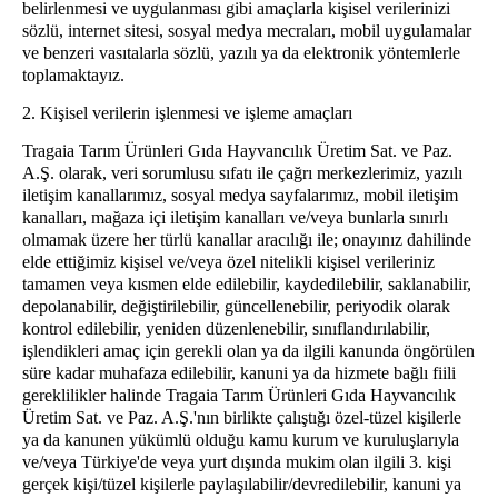
belirlenmesi ve uygulanması gibi amaçlarla kişisel verilerinizi
sözlü, internet sitesi, sosyal medya mecraları, mobil uygulamalar
ve benzeri vasıtalarla sözlü, yazılı ya da elektronik yöntemlerle
toplamaktayız.
2. Kişisel verilerin işlenmesi ve işleme amaçları
Tragaia Tarım Ürünleri Gıda Hayvancılık Üretim Sat. ve Paz.
A.Ş. olarak, veri sorumlusu sıfatı ile çağrı merkezlerimiz, yazılı
iletişim kanallarımız, sosyal medya sayfalarımız, mobil iletişim
kanalları, mağaza içi iletişim kanalları ve/veya bunlarla sınırlı
olmamak üzere her türlü kanallar aracılığı ile; onayınız dahilinde
elde ettiğimiz kişisel ve/veya özel nitelikli kişisel verileriniz
tamamen veya kısmen elde edilebilir, kaydedilebilir, saklanabilir,
depolanabilir, değiştirilebilir, güncellenebilir, periyodik olarak
kontrol edilebilir, yeniden düzenlenebilir, sınıflandırılabilir,
işlendikleri amaç için gerekli olan ya da ilgili kanunda öngörülen
süre kadar muhafaza edilebilir, kanuni ya da hizmete bağlı fiili
gereklilikler halinde Tragaia Tarım Ürünleri Gıda Hayvancılık
Üretim Sat. ve Paz. A.Ş.'nın birlikte çalıştığı özel-tüzel kişilerle
ya da kanunen yükümlü olduğu kamu kurum ve kuruluşlarıyla
ve/veya Türkiye'de veya yurt dışında mukim olan ilgili 3. kişi
gerçek kişi/tüzel kişilerle paylaşılabilir/devredilebilir, kanuni ya