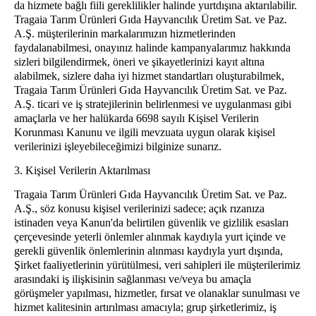
da hizmete bağlı fiili gereklilikler halinde yurtdışına aktarılabilir.
Tragaia Tarım Ürünleri Gıda Hayvancılık Üretim Sat. ve Paz.
A.Ş. müşterilerinin markalarımızın hizmetlerinden
faydalanabilmesi, onayınız halinde kampanyalarımız hakkında
sizleri bilgilendirmek, öneri ve şikayetlerinizi kayıt altına
alabilmek, sizlere daha iyi hizmet standartları oluşturabilmek,
Tragaia Tarım Ürünleri Gıda Hayvancılık Üretim Sat. ve Paz.
A.Ş. ticari ve iş stratejilerinin belirlenmesi ve uygulanması gibi
amaçlarla ve her halükarda 6698 sayılı Kişisel Verilerin
Korunması Kanunu ve ilgili mevzuata uygun olarak kişisel
verilerinizi işleyebileceğimizi bilginize sunarız.
3. Kişisel Verilerin Aktarılması
Tragaia Tarım Ürünleri Gıda Hayvancılık Üretim Sat. ve Paz.
A.Ş., söz konusu kişisel verilerinizi sadece; açık rızanıza
istinaden veya Kanun'da belirtilen güvenlik ve gizlilik esasları
çerçevesinde yeterli önlemler alınmak kaydıyla yurt içinde ve
gerekli güvenlik önlemlerinin alınması kaydıyla yurt dışında,
Şirket faaliyetlerinin yürütülmesi, veri sahipleri ile müşterilerimiz
arasındaki iş ilişkisinin sağlanması ve/veya bu amaçla
görüşmeler yapılması, hizmetler, fırsat ve olanaklar sunulması ve
hizmet kalitesinin artırılması amacıyla; grup şirketlerimiz, iş